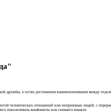
да"
ской дружбы, о путях достижения взаимопонимания между отдел
лотой человеческих отношений или неприязнью людей, с перера
щего преодолевать конфликты или сеющего вражду.