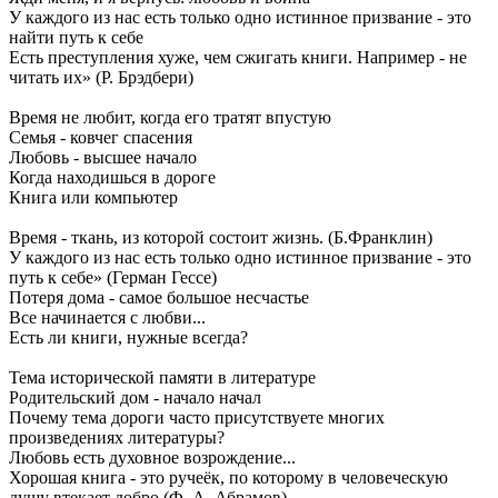
У каждого из нас есть только одно истинное призвание - это
найти путь к себе
Есть преступления хуже, чем сжигать книги. Например - не
читать их» (Р. Брэдбери)
Время не любит, когда его тратят впустую
Семья - ковчег спасения
Любовь - высшее начало
Когда находишься в дороге
Книга или компьютер
Время - ткань, из которой состоит жизнь. (Б.Франклин)
У каждого из нас есть только одно истинное призвание - это
путь к себе» (Герман Гессе)
Потеря дома - самое большое несчастье
Все начинается с любви...
Есть ли книги, нужные всегда?
Тема исторической памяти в литературе
Родительский дом - начало начал
Почему тема дороги часто присутствуете многих
произведениях литературы?
Любовь есть духовное возрождение...
Хорошая книга - это ручеёк, по которому в человеческую
душу втекает добро (Ф. А. Абрамов)