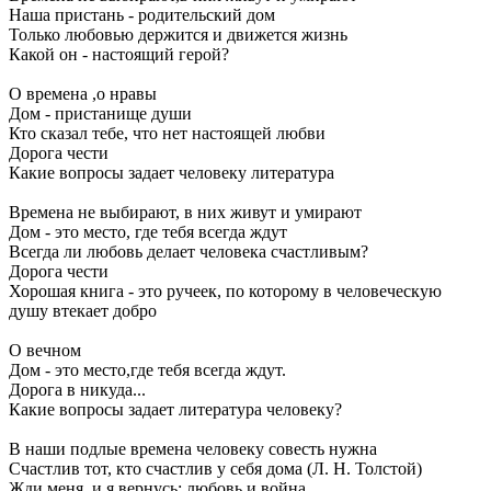
Наша пристань - родительский дом
Только любовью держится и движется жизнь
Какой он - настоящий герой?
О времена ,о нравы
Дом - пристанище души
Кто сказал тебе, что нет настоящей любви
Дорога чести
Какие вопросы задает человеку литература
Времена не выбирают, в них живут и умирают
Дом - это место, где тебя всегда ждут
Всегда ли любовь делает человека счастливым?
Дорога чести
Хорошая книга - это ручеек, по которому в человеческую
душу втекает добро
О вечном
Дом - это место,где тебя всегда ждут.
Дорога в никуда...
Какие вопросы задает литература человеку?
В наши подлые времена человеку совесть нужна
Счастлив тот, кто счастлив у себя дома (Л. Н. Толстой)
Жди меня, и я вернусь: любовь и война