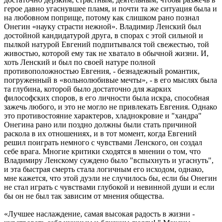
герое давно угаснувшее пламя, и почти та же ситуация была и
на любовном поприще, потому как слишком рано познал
Онегин «науку страсти нежной». Владимир Ленский был
достойной кандидатурой друга, в спорах с этой сильной и
пылкой натурой Евгений подпитывался той свежестью, той
живостью, которой ему так не хватало в обычной жизни. И,
хоть Ленский и был по своей натуре полной
противоположностью Евгения, - безнадежный романтик,
погруженный в «вольнолюбивые мечты», - в его мыслях была
та глубина, которой было достаточно для жарких
философских споров, в его личности была искра, способная
зажечь любого, и это не могло не привлекать Евгения. Однако
это противостояние характеров, хладнокровие и "хандра"
Онегина рано или поздно должны были стать причиной
раскола в их отношениях, и в тот момент, когда Евгений
решил поиграть немного с чувствами Ленского, он создал
себе врага. Многие критики сходятся в мнении о том, что
Владимиру Ленскому суждено было "вспыхнуть и угаснуть",
и эта быстрая смерть стала логичным его исходом, однако,
мне кажется, что этой дуэли не случилось бы, если бы Онегин
не стал играть с чувствами глубокой и невинной души и если
бы он не был так зависим от мнения общества.
«Лучшее наслаждение, самая высокая радость в жизни -