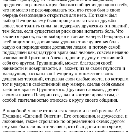
предпочел ограничить круг близкого общения до одного себя,
что не могло не разочаровывать тех, кто готов был в свою
очередь безвозмездно открыться для него. Но таким был
выбор Печорина: ему было проще отказаться от дружбы
вовсе, чем тратить силы на поддержку дружеских отношений,
тем более, если существовал риск снова испытать боль. Что
касается врагов, их он выбирал в той же манере: Печорину, по
всей видимости, доставляла удовольствие душевная боль,
какую он периодически доставлял людям, и потому самой
подходящей кандидатурой врага был человек, совсем недавно
изливавший Григорию Александровичу душу и считавший
себя его другом. Грушницкий, может, благодаря своей
наивности и доверчивости, а , может, из-за своей глупости и
малодушия, рассказывал Печорину о множестве своих
душевных терзаний, открывал свои слабые места, по которым
тот и ударил в свойственной ему манере, сделав себя самым
злейшим врагом Грушницкого. Другими словами, друзей
своих и врагов Печорин создавал и контролировал сам, с
особой тщательностью относясь к кругу своего общения.
В подобной манере относился к людям и герой романа А.С.
Пушкина «Евгений Онегин». Его отношения, и дружеские, и
любовные, также строились по определенной схеме: другом
ему мог быть лишь тот человек, кто был достаточно ярким,
достаточно дерзким, страстным, деятельным, чтобы разжечь в