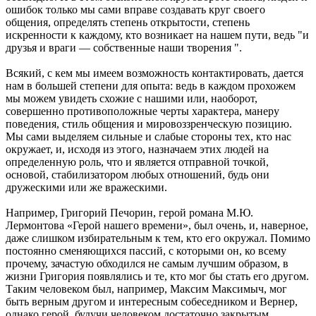
ошибок только мы сами вправе создавать круг своего
общения, определять степень открытости, степень
искренности к каждому, кто возникает на нашем пути, ведь "и
друзья и враги — собственные наши творения ".
Всякий, с кем мы имеем возможность контактировать, дается
нам в большей степени для опыта: ведь в каждом прохожем
мы можем увидеть схожие с нашими или, наоборот,
совершенно противоположные черты характера, манеру
поведения, стиль общения и мировоззренческую позицию.
Мы сами выделяем сильные и слабые стороны тех, кто нас
окружает, и, исходя из этого, назначаем этих людей на
определенную роль, что и является отправной точкой,
основой, стабилизатором любых отношений, будь они
дружескими или же вражескими.
Например, Григорий Печорин, герой романа М.Ю.
Лермонтова «Герой нашего времени», был очень, и, наверное,
даже слишком избирательным к тем, кто его окружал. Помимо
постоянно сменяющихся пассий, с которыми он, ко всему
прочему, зачастую обходился не самым лучшим образом, в
жизни Григория появлялись и те, кто мог бы стать его другом.
Таким человеком был, например, Максим Максимыч, мог
быть верным другом и интересным собеседником и Вернер,
однако герой, будучи человеком достаточно закрытым,